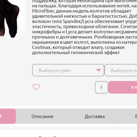
поддержку, которая необходима при выполнен
на пальцах. Благодаря использование нитей, 
Microfiber, данная модель колготок обладает
удивительной мягкостью и бархатистостью. До
волокон типа Spandex/Lycra обеспечивает упруг
эластичность, превосходное облегание. Сочета
микрофибры и Lycra делает колготки несравне
прочными и долговечными. Ромбовидная ласто
окрашенная в цвет колгот, выполнена из матер
Coolmax, который отводит влагу, создавая
дополнительный гигиенический эффект
Выберите цвет
Выберите р
В 
0
Описание
Доставка