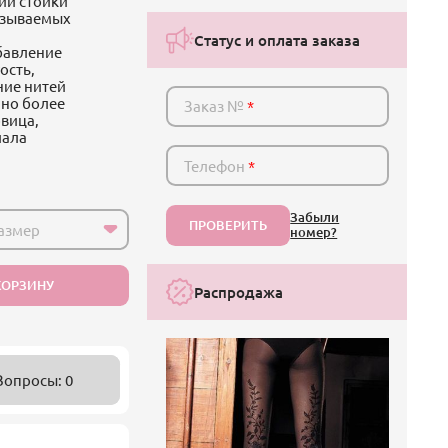
ии стойки
называемых
Статус и оплата заказа
бавление
ость,
ние нитей
нно более
Заказ №
*
вица,
иала
Телефон
*
Забыли
ПРОВЕРИТЬ
азмер
номер?
КОРЗИНУ
Распродажа
Вопросы: 0