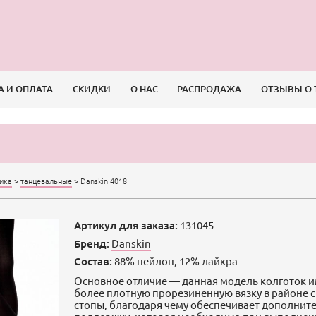
А И ОПЛАТА
СКИДКИ
О НАС
РАСПРОДАЖА
ОТЗЫВЫ О 
сика
>
танцевальные
>
Danskin 4018
Артикул для заказа:
131045
Бренд:
Danskin
Состав:
88% нейлон, 12% лайкра
Основное отличие — данная модель колготок 
более плотную прорезиненную вязку в районе 
стопы, благодаря чему обеспечивает дополнит