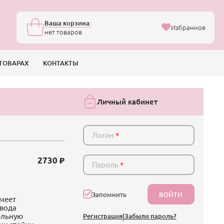
Ваша корзина:
Избранное
нет товаров
ТОВАРАХ
КОНТАКТЫ
Личный кабинет
Логин
*
2730
Пароль
*
ВОЙТИ
Запомнить
имеет
свода
ельную
Регистрация
|
Забыли пароль?