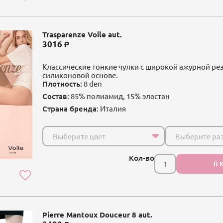
Trasparenze Voile aut.
3016
Классические тонкие чулки с широкой ажурной ре
силиконовой основе.
Плотность:
8 den
Состав:
85% полиамид, 15% эластан
Страна бренда:
Италия
Выберите цвет
Выберите ра
Кол-во
В 
Pierre Mantoux Douceur 8 aut.