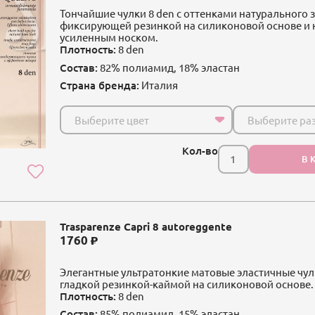
Тончайшие чулки 8 den с оттенками натурального з
фиксирующей резинкой на силиконовой основе и
усиленным носком.
Плотность:
8 den
Состав:
82% полиамид, 18% эластан
Страна бренда:
Италия
Выберите цвет
Выберите ра
Кол-во
В 
Trasparenze Capri 8 autoreggente
1760
Элегантные ультратонкие матовые эластичные чулк
гладкой резинкой-каймой на силиконовой основе.
Плотность:
8 den
Состав:
85% полиамид, 15% эластан