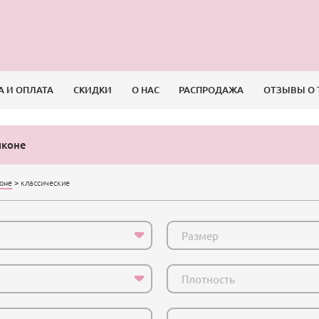
А И ОПЛАТА
СКИДКИ
О НАС
РАСПРОДАЖА
ОТЗЫВЫ О 
иконе
коне
>
классические
Размер
Плотность