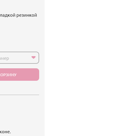
гладкой резинкой
змер
КОРЗИНУ
коне.