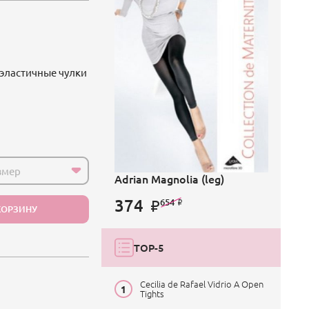
 эластичные чулки
змер
Adrian Magnolia (leg)
374
654
КОРЗИНУ
TOP-5
Cecilia de Rafael Vidrio A Open
Tights