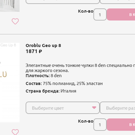
Кол-во
В 
Oroblu Geo up 8
1871
Элегантные очень тонкие чулки 8 den специально
для жаркого сезона.
Плотность:
8 den
Состав:
75% полиамид, 25% эластан
Страна бренда:
Италия
Выберите цвет
Выберите ра
Кол-во
В 