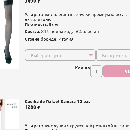
3490
Ультратонкие элегантные чулки премиум класса с 
на силиконе.
Плотность:
8 den
Состав:
84% полиамид, 16% эластан
Страна бренда:
Италия
Выберите цвет
Выберите ра
Кол-во
В 
Cecilia de Rafael Samara 10 bas
1280
Ультратонкие чулки с кружевной резинкой на сили