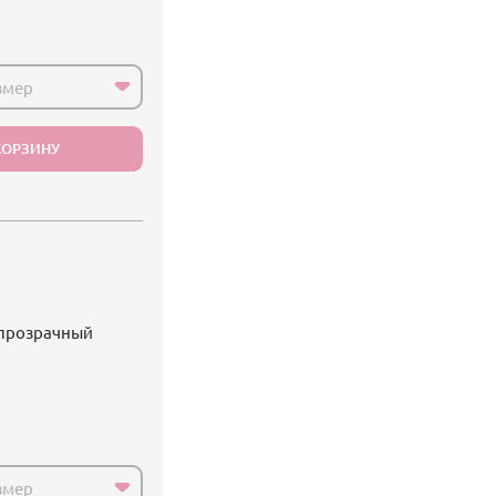
змер
КОРЗИНУ
 прозрачный
змер