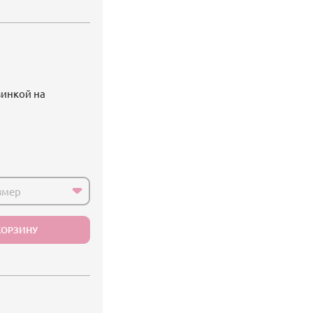
зинкой на
змер
КОРЗИНУ