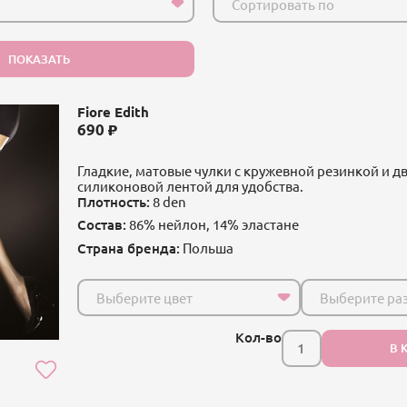
Сортировать по
ПОКАЗАТЬ
Fiore Edith
690
Гладкие, матовые чулки с кружевной резинкой и 
силиконовой лентой для удобства.
Плотность:
8 den
Состав:
86% нейлон, 14% эластанe
Страна бренда:
Польша
Выберите цвет
Выберите ра
Кол-во
В 