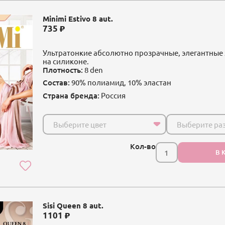
Minimi Estivo 8 aut.
735
Ультратонкие абсолютно прозрачные, элегантные
на силиконе.
Плотность:
8 den
Состав:
90% полиамид, 10% эластан
Страна бренда:
Россия
Выберите цвет
Выберите ра
Кол-во
В 
Sisi Queen 8 aut.
1101