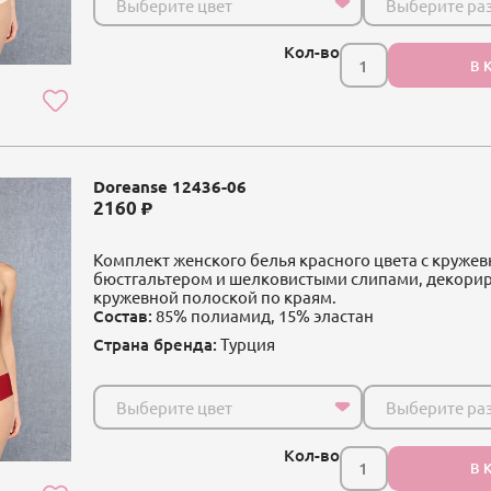
Выберите цвет
Выберите ра
Кол-во
В 
Doreanse 12436-06
2160
Комплект женского белья красного цвета с круже
бюстгальтером и шелковистыми слипами, декор
кружевной полоской по краям.
Состав:
85% полиамид, 15% эластан
Страна бренда:
Турция
Выберите цвет
Выберите ра
Кол-во
В 