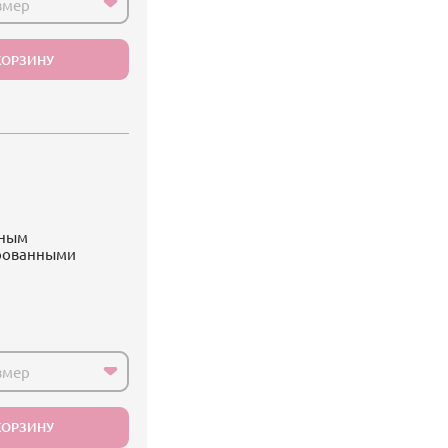
змер
КОРЗИНУ
вным
ированными
змер
КОРЗИНУ