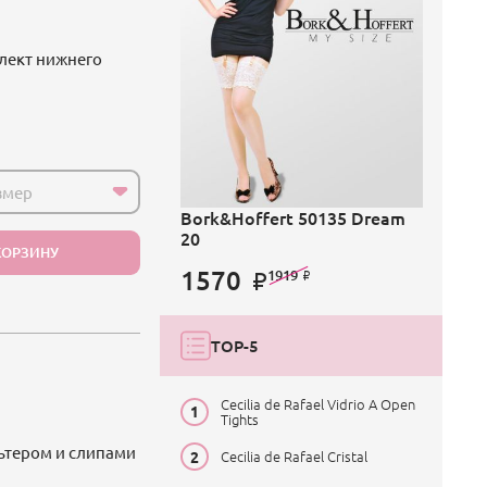
лект нижнего
змер
Bork&Hoffert 50135 Dream
20
КОРЗИНУ
1570
1919
TOP-5
Cecilia de Rafael Vidrio A Open
Tights
льтером и слипами
Cecilia de Rafael Cristal