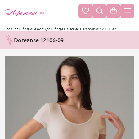
.рф
Главная
>
белье и одежда
>
боди женские
>
Doreanse 12106-09
Doreanse 12106-09