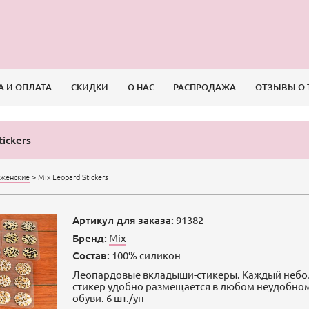
А И ОПЛАТА
СКИДКИ
О НАС
РАСПРОДАЖА
ОТЗЫВЫ О 
tickers
женские
>
Mix Leopard Stickers
Артикул для заказа:
91382
Бренд:
Mix
Состав:
100% силикон
Леопардовые вкладыши-стикеры. Каждый неб
стикер удобно размещается в любом неудобном
обуви. 6 шт./уп