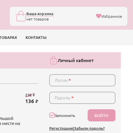
Ваша корзина:
Избранное
нет товаров
ТОВАРАХ
КОНТАКТЫ
Личный кабинет
Логин
*
238
Пароль
*
136
ВОЙТИ
Запомнить
ольшой
 месте на
Регистрация
|
Забыли пароль?