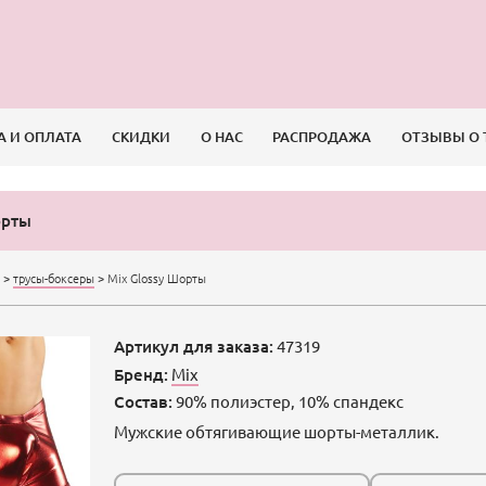
А И ОПЛАТА
СКИДКИ
О НАС
РАСПРОДАЖА
ОТЗЫВЫ О 
орты
е
>
трусы-боксеры
>
Mix Glossy Шорты
Артикул для заказа:
47319
Бренд:
Mix
Состав:
90% полиэстер, 10% спандекс
Мужские обтягивающие шорты-металлик.