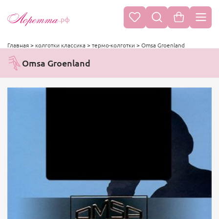
.рф
Главная
>
колготки классика
>
термо-колготки
>
Omsa Groenland
Omsa Groenland