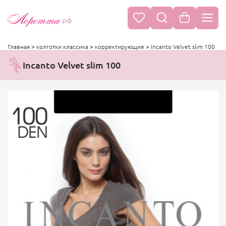
.рф
Главная
>
колготки классика
>
корректирующие
>
Incanto Velvet slim 100
Incanto Velvet slim 100