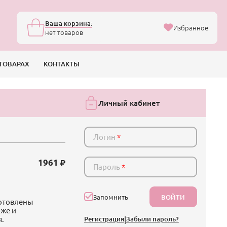
Ваша корзина:
Избранное
нет товаров
ТОВАРАХ
КОНТАКТЫ
Личный кабинет
Логин
*
1961
Пароль
*
ВОЙТИ
Запомнить
готовлены
оже и
я.
Регистрация
|
Забыли пароль?