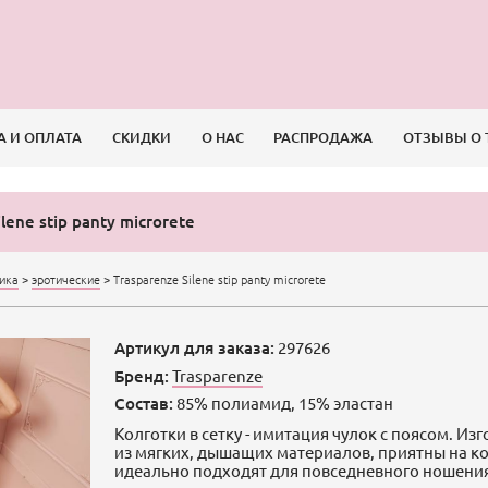
А И ОПЛАТА
СКИДКИ
О НАС
РАСПРОДАЖА
ОТЗЫВЫ О 
lene stip panty microrete
сика
>
эротические
>
Trasparenze Silene stip panty microrete
Артикул для заказа:
297626
Бренд:
Trasparenze
Состав:
85% полиамид, 15% эластан
Колготки в сетку - имитация чулок с поясом. Из
из мягких, дышащих материалов, приятны на к
идеально подходят для повседневного ношени