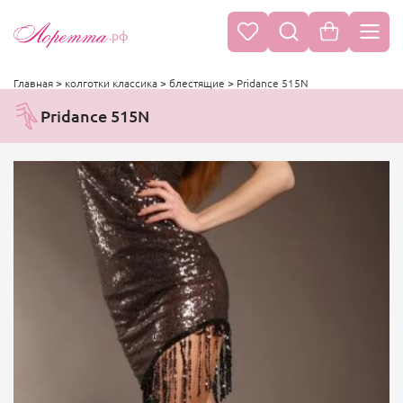
.рф
Главная
>
колготки классика
>
блестящие
>
Pridance 515N
Pridance 515N