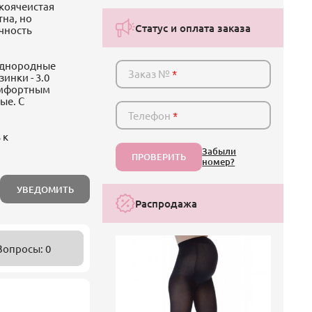
лкоячеистая
тна, но
Статус и оплата заказа
чность
 Однородные
Заказ №
*
инки - 3.0
комфортным
ые. С
Телефон
*
 к
Забыли
ПРОВЕРИТЬ
номер?
и
УВЕДОМИТЬ
Распродажа
Вопросы: 0