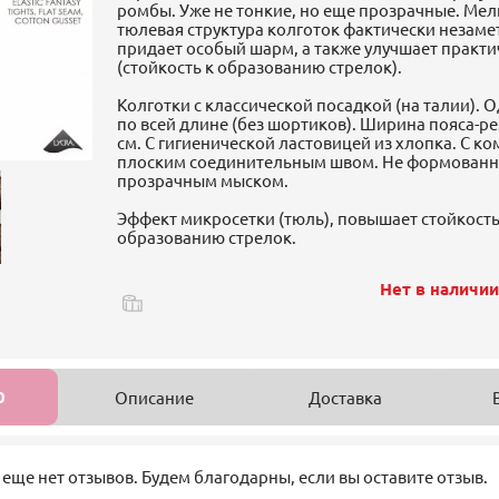
ромбы. Уже не тонкие, но еще прозрачные. Ме
тюлевая структура колготок фактически незаме
придает особый шарм, а также улучшает практи
(стойкость к образованию стрелок).
Колготки с классической посадкой (на талии).
по всей длине (без шортиков). Ширина пояса-рез
см. С гигиенической ластовицей из хлопка. С 
плоским соединительным швом. Не формованн
прозрачным мыском.
Эффект микросетки (тюль), повышает стойкость
образованию стрелок.
Нет в наличи
0
Описание
Доставка
 еще нет отзывов. Будем благодарны, если вы оставите отзыв.