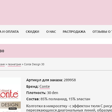
А И ОПЛАТА
СКИДКИ
О НАС
РАСПРОДАЖА
ОТЗЫВЫ О 
 30
азия
>
геометрия
>
Conte Design 30
Артикул для заказа:
289958
Бренд:
Conte
Плотность:
30 den
Состав:
85% полиамид, 15% эластан
Колготки в микросетку - с эффектом тюля С рис
пересекающихся диагональных линий, образу