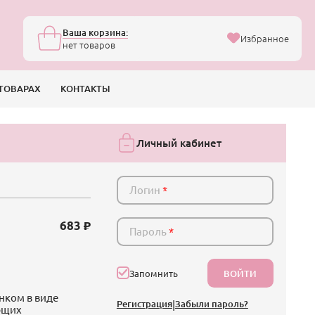
Ваша корзина:
Избранное
нет товаров
ТОВАРАХ
КОНТАКТЫ
Личный кабинет
Логин
*
683
Пароль
*
ВОЙТИ
Запомнить
унком в виде
Регистрация
|
Забыли пароль?
ющих