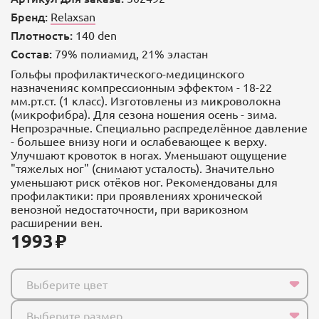
Бренд:
Relaxsan
Плотность:
140 den
Состав:
79% полиамид, 21% эластан
Гольфы профилактического-медицинского
назначенияс компрессионным эффектом - 18-22
мм.рт.ст. (1 класс). Изготовлены из микроволокна
(микрофибра). Для сезона ношения осень - зима.
Непрозрачные. Специально распределённое давление
- большее внизу ноги и ослабевающее к верху.
Улучшают кровоток в ногах. Уменьшают ощущение
"тяжелых ног" (снимают усталость). Значительно
уменьшают риск отёков ног. Рекомендованы для
профилактики: при проявлениях хронической
венозной недостаточности, при варикозном
расширении вен.
1993
Выберите цвет
Выберите размер