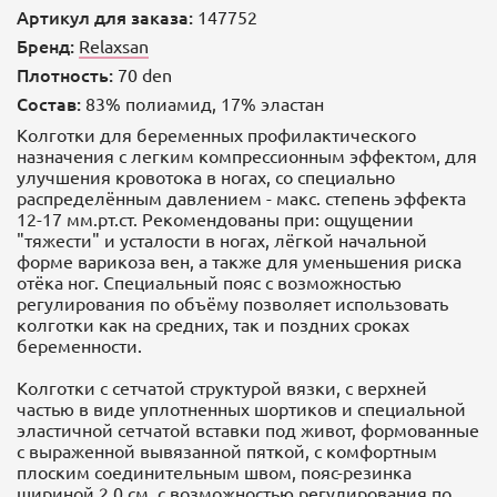
Артикул для заказа:
147752
Бренд:
Relaxsan
Плотность:
70 den
Состав:
83% полиамид, 17% эластан
Колготки для беременных профилактического
назначения с легким компрессионным эффектом, для
улучшения кровотока в ногах, со специально
распределённым давлением - макс. степень эффекта
12-17 мм.рт.ст. Рекомендованы при: ощущении
"тяжести" и усталости в ногах, лёгкой начальной
форме варикоза вен, а также для уменьшения риска
отёка ног. Специальный пояс с возможностью
регулирования по объёму позволяет использовать
колготки как на средних, так и поздних сроках
беременности.
Колготки с сетчатой структурой вязки, с верхней
частью в виде уплотненных шортиков и специальной
эластичной сетчатой вставки под живот, формованные
с выраженной вывязанной пяткой, с комфортным
плоским соединительным швом, пояс-резинка
шириной 2,0 см. с возможностью регулирования по