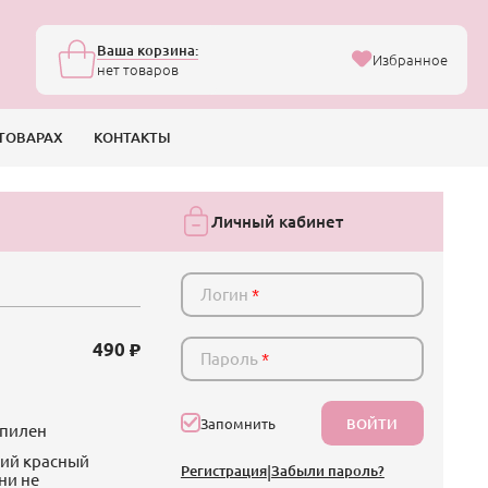
Ваша корзина:
Избранное
нет товаров
ТОВАРАХ
КОНТАКТЫ
Личный кабинет
Логин
*
490
Пароль
*
ВОЙТИ
Запомнить
опилен
кий красный
Регистрация
|
Забыли пароль?
ни не