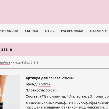
А И ОПЛАТА
СКИДКИ
О НАС
РАСПРОДАЖА
ОТЗЫВЫ О 
w 21818
азийные
>
Knittex Follow 21818
Артикул для заказа:
296402
Бренд:
Knittex
Плотность:
50 den
Состав:
94% полиамид, 4% эластан, 2% полипр
Женские черные гольфы из микрофибры в мел
горошек и изящным бантиком под манжетой. О