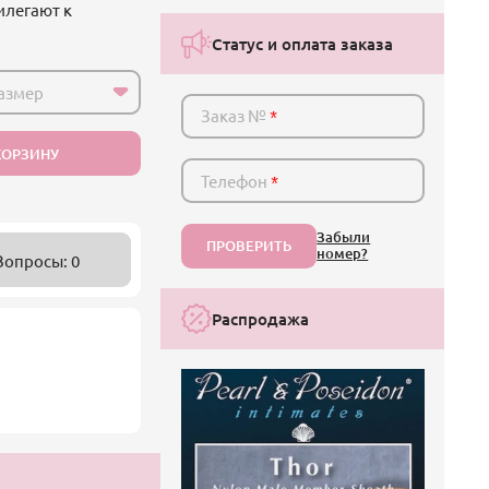
илегают к
Статус и оплата заказа
азмер
Заказ №
*
КОРЗИНУ
Телефон
*
Забыли
ПРОВЕРИТЬ
номер?
Вопросы: 0
Распродажа