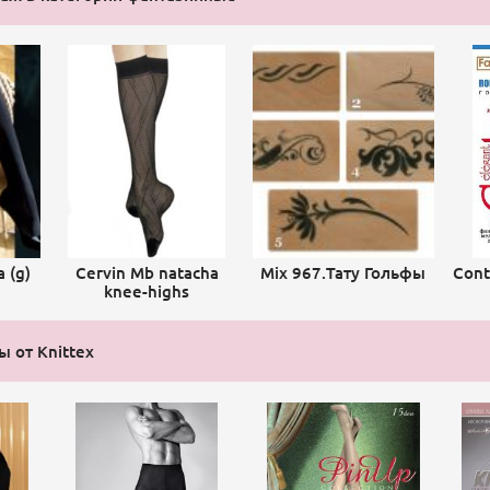
 (g)
Cervin Mb natacha
Mix 967.Тату Гольфы
Cont
knee-highs
ы от Knittex