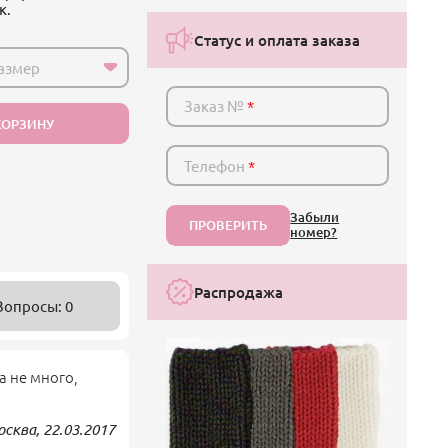
к.
Статус и оплата заказа
азмер
Заказ №
*
КОРЗИНУ
Телефон
*
Забыли
ПРОВЕРИТЬ
номер?
Распродажа
Вопросы: 0
а не много,
Москва,
22.03.2017