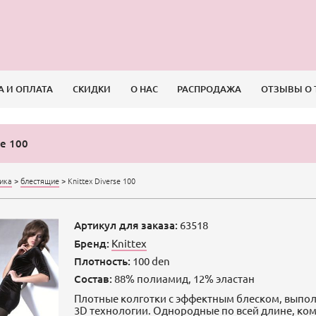
А И ОПЛАТА
СКИДКИ
О НАС
РАСПРОДАЖА
ОТЗЫВЫ О 
se 100
сика
>
блестящие
>
Knittex Diverse 100
Артикул для заказа:
63518
Бренд:
Knittex
Плотность:
100 den
Состав:
88% полиамид, 12% эластан
Плотные колготки с эффектным блеском, выпо
3D технологии. Однородные по всей длине, к