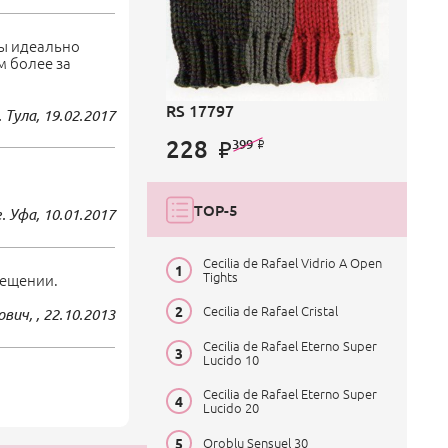
сы идеально
м более за
RS 17797
. Тула,
19.02.2017
228
399
TOP-5
г. Уфа,
10.01.2017
Cecilia de Rafael Vidrio A Open
Tights
вещении.
Cecilia de Rafael Cristal
вич, ,
22.10.2013
Cecilia de Rafael Eterno Super
Lucido 10
Cecilia de Rafael Eterno Super
Lucido 20
Oroblu Sensuel 30