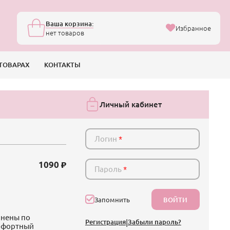
Ваша корзина:
Избранное
нет товаров
ТОВАРАХ
КОНТАКТЫ
Личный кабинет
Логин
*
1090
Пароль
*
ВОЙТИ
Запомнить
лнены по
Регистрация
|
Забыли пароль?
омфортный