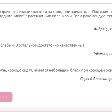
зрачные теплые колготки на холодное время года. Под джин
"подштаников" с растянутыми коленками. Всем рекомендую, те
Андрей, , г
 слабый. В остальном достаточно качественные.
Уфимка, , 
упь, хорошо сидят, имеется небольшой блеск при хорошем ос
Сергей Александро
ТЗЫВ