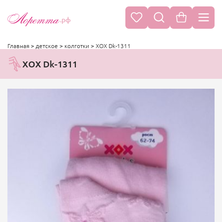
.рф
Главная
>
детское
>
колготки
>
ХОХ Dk-1311
ХОХ Dk-1311