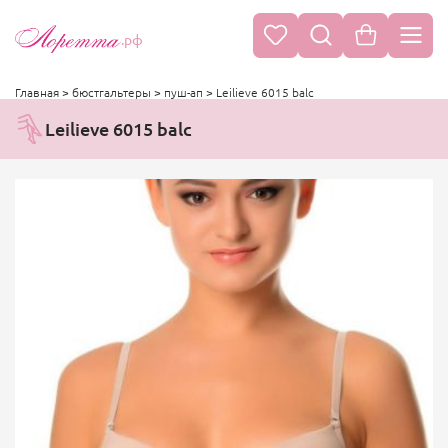
.рф
Главная
>
бюстгальтеры
>
пуш-ап
>
Leilieve 6015 balc
Leilieve 6015 balc