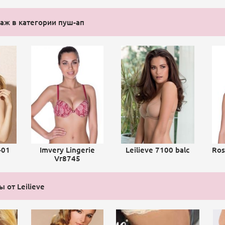
ж в категории пуш-ап
-01
Imvery Lingerie
Leilieve 7100 balc
Ros
Vr8745
 от Leilieve