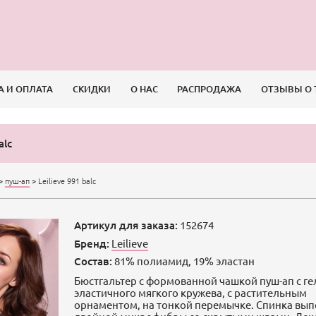
А И ОПЛАТА
СКИДКИ
О НАС
РАСПРОДАЖА
ОТЗЫВЫ О 
alc
>
пуш-ап
>
Leilieve 991 balc
Артикул для заказа:
152674
Бренд:
Leilieve
Состав:
81% полиамид, 19% эластан
Бюстгальтер с формованной чашкой пуш-ап c ге
эластичного мягкого кружева, с растительным
орнаментом, на тонкой перемычке. Спинка вып