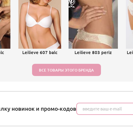
lc
Leilieve 607 balc
Leilieve 803 periz
Le
ВСЕ ТОВАРЫ ЭТОГО БРЕНДА
ылку новинок и промо-кодов