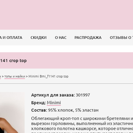
А И ОПЛАТА
СКИДКИ
О НАС
РАСПРОДАЖА
ОТЗЫВЫ О 
141 crop top
а
>
топы и майки
>
Minimi Bmi_f1141 crop top
Артикул для заказа:
301997
Бренд:
Minimi
Состав:
95% хлопок, 5% эластан
Облегающий кроп-топ с широкими бретелями и
вырезом горловины, выполненный из эластичн
хлопкового полотна кашкорсе, которое отличн