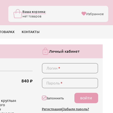
Ваша корзина:
Избранное
нет товаров
ТОВАРАХ
КОНТАКТЫ
Личный кабинет
Логин
*
840
Пароль
*
ВОЙТИ
Запомнить
 круглым
ого
о
Регистрация
|
Забыли пароль?