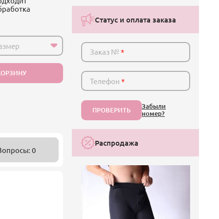
подходит
бработка
Статус и оплата заказа
азмер
Заказ №
*
КОРЗИНУ
Телефон
*
Забыли
ПРОВЕРИТЬ
номер?
Распродажа
Вопросы: 0