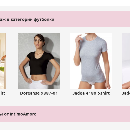
аж в категории футболки
irt
Doreanse 9387-01
Jadea 4180 t-shirt
Jad
ы от IntimoAmore