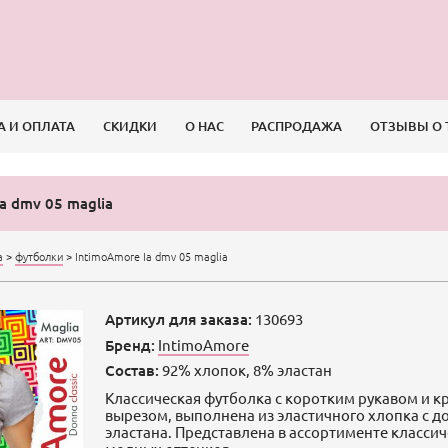
А И ОПЛАТА
СКИДКИ
О НАС
РАСПРОДАЖА
ОТЗЫВЫ О 
a dmv 05 maglia
а
>
футболки
>
IntimoAmore Ia dmv 05 maglia
Артикул для заказа:
130693
Бренд:
IntimoAmore
Состав:
92% хлопок, 8% эластан
Классическая футболка с коротким рукавом и к
вырезом, выполнена из эластичного хлопка с 
эластана. Представлена в ассортименте классич