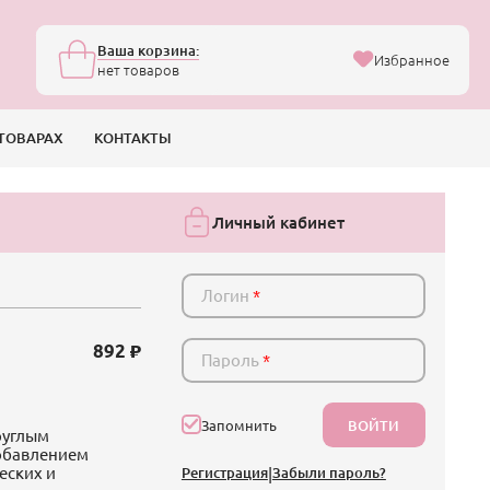
Ваша корзина:
Избранное
нет товаров
ТОВАРАХ
КОНТАКТЫ
Личный кабинет
Логин
*
892
Пароль
*
ВОЙТИ
Запомнить
руглым
добавлением
еских и
Регистрация
|
Забыли пароль?