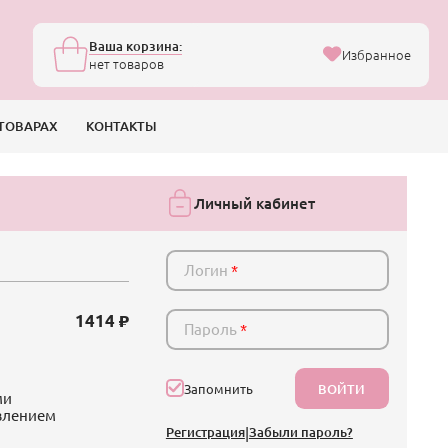
Ваша корзина:
Избранное
нет товаров
ТОВАРАХ
КОНТАКТЫ
Личный кабинет
Логин
*
1414
Пароль
*
ВОЙТИ
Запомнить
ми
авлением
Регистрация
|
Забыли пароль?