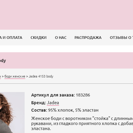
А И ОПЛАТА
СКИДКИ
О НАС
РАСПРОДАЖА
ОТЗЫВЫ О 
ody
а
>
боди женские
>
Jadea 4153 body
Артикул для заказа:
183286
Бренд:
Jadea
Состав:
95% хлопок, 5% эластан
Женское боди с воротником "стойка" с длинны
рукавами, из гладкого приятного хлопка с доб
эластана.