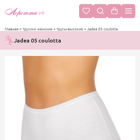
.рф
Главная
>
трусики женские
>
трусы-высокие
>
Jadea 05 coulotta
Jadea 05 coulotta