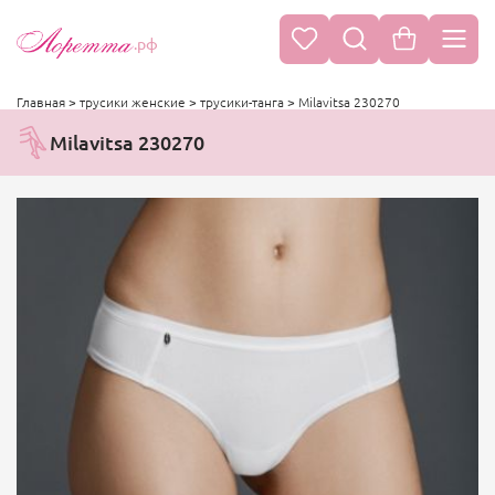
.рф
Главная
>
трусики женские
>
трусики-танга
>
Milavitsa 230270
Milavitsa 230270