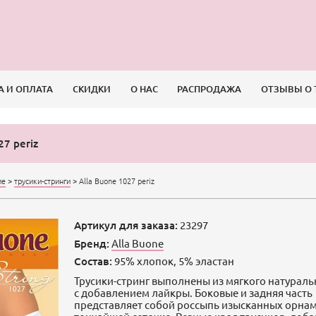
А И ОПЛАТА
СКИДКИ
О НАС
РАСПРОДАЖА
ОТЗЫВЫ О 
27 periz
ие
>
трусики-стринги
>
Alla Buone 1027 periz
Артикул для заказа:
23297
Бренд:
Alla Buone
Состав:
95% хлопок, 5% эластан
Трусики-стринг выполнены из мягкого натураль
с добавлением лайкры. Боковые и задняя часть
представляет собой россыпь изысканных орнам