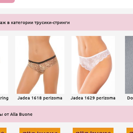
ж в категории трусики-стринги
tring
Jadea 1618 perizoma
Jadea 1629 perizoma
Do
ы от Alla Buone