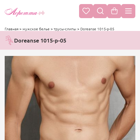
.рф
Главная
>
мужское белье
>
трусы-слипы
>
Doreanse 1015-p-05
Doreanse 1015-p-05