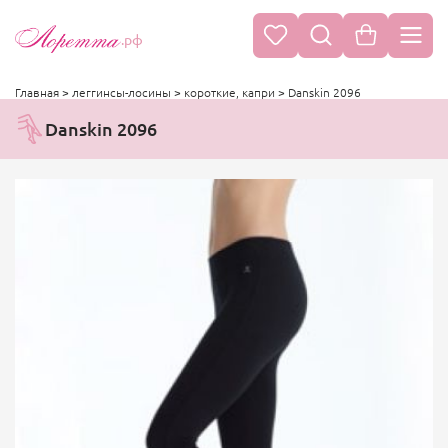
.рф
Главная
>
леггинсы-лосины
>
короткие, капри
>
Danskin 2096
Danskin 2096