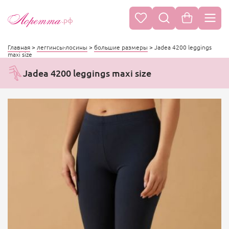
.рф
Главная
>
леггинсы-лосины
>
большие размеры
>
Jadea 4200 leggings
maxi size
Jadea 4200 leggings maxi size