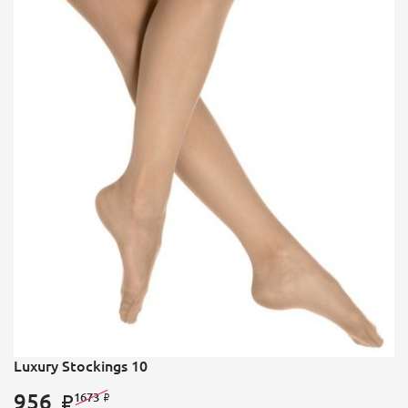
Luxury Stoсkings 10
956
1673