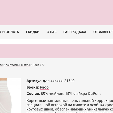
А И ОПЛАТА
СКИДКИ
О НАС
РАСПРОДАЖА
ОТЗЫВЫ О 
ее
>
панталоны, шорты
>
Rago 679
Артикул для заказа:
21340
Бренд:
Rago
Состав:
85% -нейлон, 15% -лайкра DuPont
Корсетные панталоны очень сильной коррекци
специальной вставкой на животе и особым крое
круговых швов, обеспечивающих уникальную 