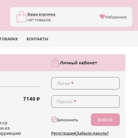
Ваша корзина:
Избранное
нет товаров
ТОВАРАХ
КОНТАКТЫ
Личный кабинет
Логин
*
7140
Пароль
*
ВОЙТИ
Запомнить
и со
м из
коррекцию
Регистрация
|
Забыли пароль?