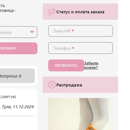
сть
товица -
Статус и оплата заказа
Заказ №
*
азмер
Телефон
*
КОРЗИНУ
Забыли
ПРОВЕРИТЬ
номер?
Вопросы: 0
Распродажа
 советую
. Тула,
11.12.2024