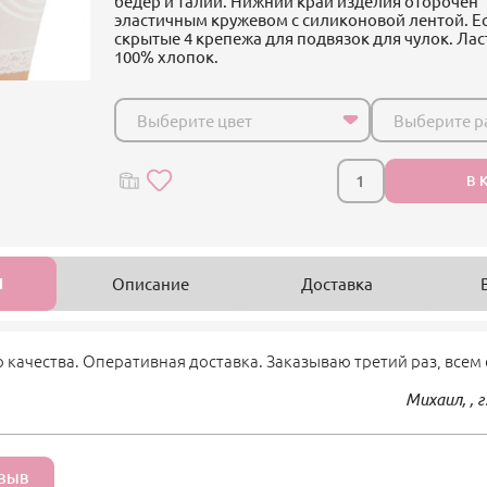
бедер и талии. Нижний край изделия оторочен
эластичным кружевом с силиконовой лентой. Е
скрытые 4 крепежа для подвязок для чулок. Лас
100% хлопок.
Выберите цвет
Выберите р
В 
1
Описание
Доставка
 качества. Оперативная доставка. Заказываю третий раз, всем
Михаил, , г
ТЗЫВ