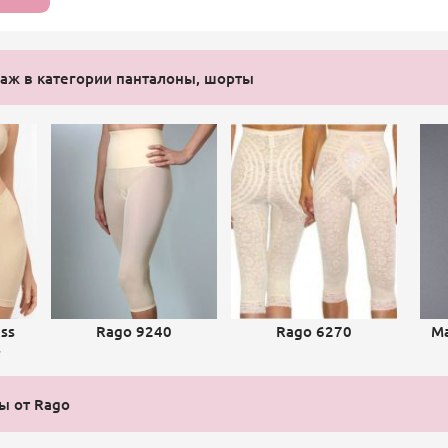
аж в категории панталоны, шорты
ss
Rago 9240
Rago 6270
Ma
s
ы от Rago