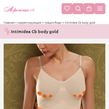
.рф
Главная
>
корректирующее
>
грации-боди
>
Intimidea Cb body gold
Intimidea Cb body gold