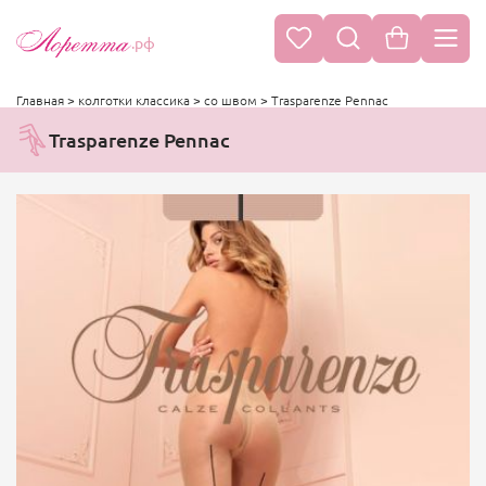
.рф
Главная
>
колготки классика
>
со швом
>
Trasparenze Pennac
Trasparenze Pennac