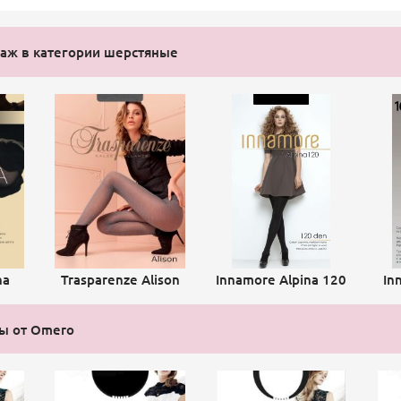
аж в категории шерстяные
na
Trasparenze Alison
Innamore Alpina 120
In
ы от Omero