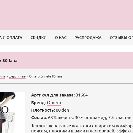
А И ОПЛАТА
СКИДКИ
О НАС
РАСПРОДАЖА
ОТЗЫВЫ О 
 80 lana
сика
>
шерстяные
>
Omero Ermete 80 lana
Артикул для заказа:
31664
Бренд:
Omero
Плотность:
80 den
Состав:
63% шерсть, 30% полиамид, 7% эластан
Теплые шерстяные колготки с широким комфо
поясом, плоскими швами и ластовицей, эффект