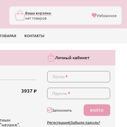
Ваша корзина:
Избранное
нет товаров
ТОВАРАХ
КОНТАКТЫ
Личный кабинет
Логин
*
3937
Пароль
*
ВОЙТИ
Запомнить
ртным
Регистрация
|
Забыли пароль?
 "меланж".