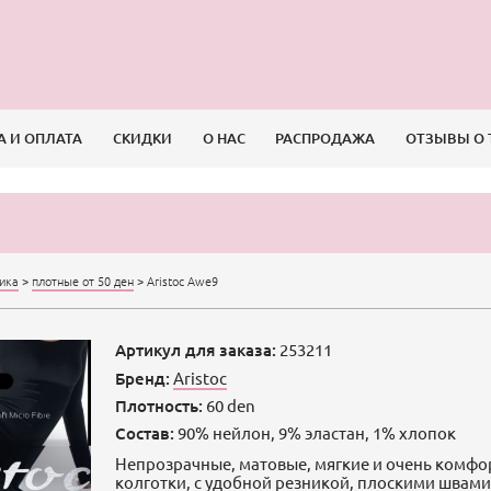
А И ОПЛАТА
СКИДКИ
О НАС
РАСПРОДАЖА
ОТЗЫВЫ О 
сика
>
плотные от 50 ден
>
Aristoc Awe9
Артикул для заказа:
253211
Бренд:
Aristoc
Плотность:
60 den
Состав:
90% нейлон, 9% эластан, 1% хлопок
Непрозрачные, матовые, мягкие и очень комф
колготки, с удобной резникой, плоскими швами