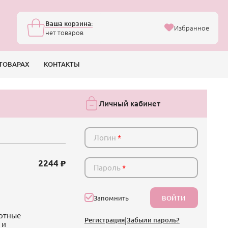
Ваша корзина:
Избранное
нет товаров
ТОВАРАХ
КОНТАКТЫ
Личный кабинет
Логин
*
2244
Пароль
*
ВОЙТИ
Запомнить
ортные
Регистрация
|
Забыли пароль?
 и