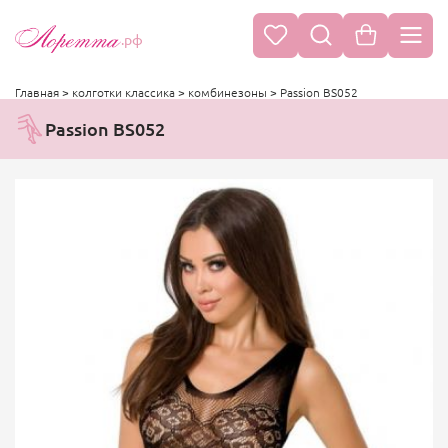
.рф
Главная
>
колготки классика
>
комбинезоны
>
Passion BS052
Passion BS052