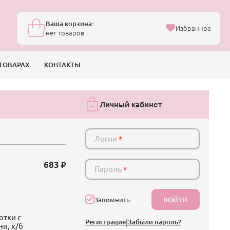
Ваша корзина:
Избранное
нет товаров
ТОВАРАХ
КОНТАКТЫ
Личный кабинет
Логин
*
683
Пароль
*
ВОЙТИ
Запомнить
отки с
Регистрация
|
Забыли пароль?
и, х/б