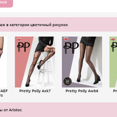
ТЗЫВ
ж в категории цветочный рисунок
JAEF
Pretty Polly Axk7
Pretty Polly Awb6
Pr
rs
 от Aristoc