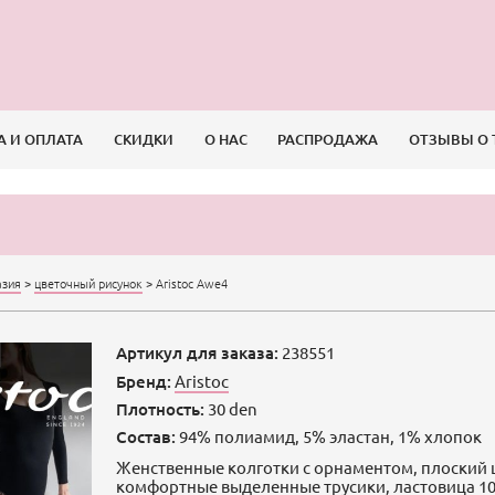
А И ОПЛАТА
СКИДКИ
О НАС
РАСПРОДАЖА
ОТЗЫВЫ О 
азия
>
цветочный рисунок
>
Aristoc Awe4
Артикул для заказа:
238551
Бренд:
Aristoc
Плотность:
30 den
Состав:
94% полиамид, 5% эластан, 1% хлопок
Женственные колготки с орнаментом, плоский 
комфортные выделенные трусики, ластовица 1