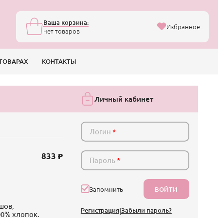
Ваша корзина:
Избранное
нет товаров
ТОВАРАХ
КОНТАКТЫ
Личный кабинет
Логин
*
833
Пароль
*
ВОЙТИ
Запомнить
шов,
Регистрация
|
Забыли пароль?
00% хлопок.