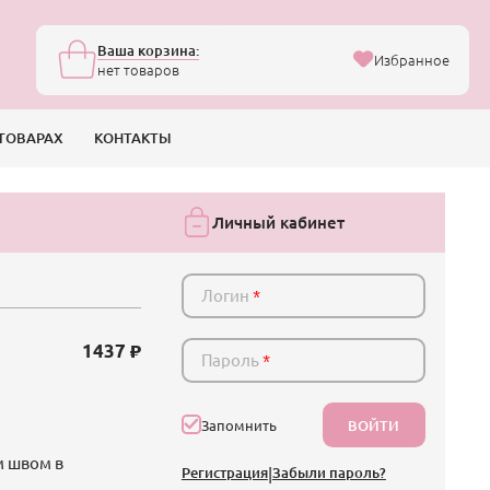
Ваша корзина:
Избранное
нет товаров
ТОВАРАХ
КОНТАКТЫ
Личный кабинет
Логин
*
1437
Пароль
*
ВОЙТИ
Запомнить
м швом в
Регистрация
|
Забыли пароль?