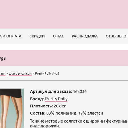
А И ОПЛАТА
СКИДКИ
О НАС
РАСПРОДАЖА
ОТЗЫВЫ О 
vg3
азия
>
шов с рисунком
>
Pretty Polly Avg3
Артикул для заказа:
165036
Бренд:
Pretty Polly
Плотность:
20 den
Состав:
83% полиамид, 17% эластан
Тонкие матовые колготки с широким фактурны
виде дорожки.