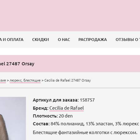
А И ОПЛАТА
СКИДКИ
О НАС
РАСПРОДАЖА
ОТЗЫВЫ О 
fael 27487 Orsay
азия
>
люрекс, блестящие
>
Cecilia de Rafael 27487 Orsay
Артикул для заказа:
158757
Бренд:
Cecilia de Rafael
Плотность:
20 den
Состав:
84% полиамид, 13% эластан, 3% люрекс
Блестящие фантазийные колготки с люрексом.