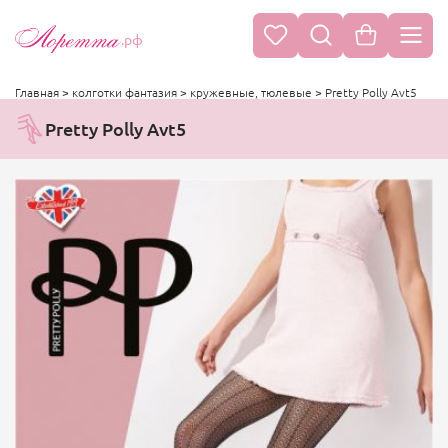
.рф
Главная
>
колготки фантазия
>
кружевные, тюлевые
>
Pretty Polly Avt5
Pretty Polly Avt5