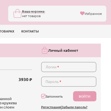
Ваша корзина:
Избранное
нет товаров
ТОВАРАХ
КОНТАКТЫ
Личный кабинет
Логин
*
3930
Пароль
*
ВОЙТИ
Запомнить
ованной
з кружева
ым слоем
Регистрация
|
Забыли пароль?