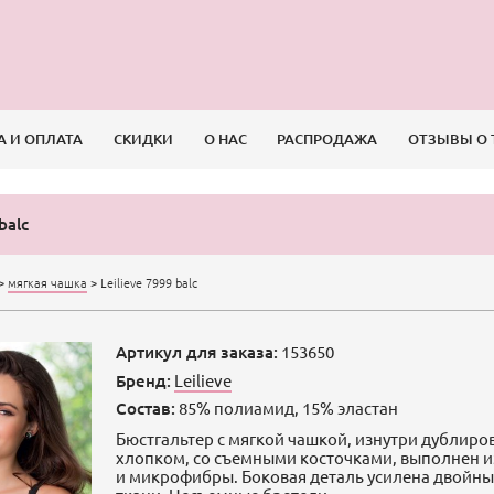
А И ОПЛАТА
СКИДКИ
О НАС
РАСПРОДАЖА
ОТЗЫВЫ О 
balc
>
мягкая чашка
>
Leilieve 7999 balc
Артикул для заказа:
153650
Бренд:
Leilieve
Состав:
85% полиамид, 15% эластан
Бюстгальтер с мягкой чашкой, изнутри дублир
хлопком, со съемными косточками, выполнен и
и микрофибры. Боковая деталь усилена двойн