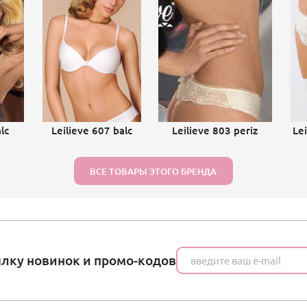
lc
Leilieve 607 balc
Leilieve 803 periz
Le
ВСЕ ТОВАРЫ ЭТОГО БРЕНДА
ылку новинок и промо-кодов