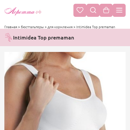
.рф
Главная
>
бюстгальтеры
>
для кормления
>
Intimidea Top premaman
Intimidea Top premaman